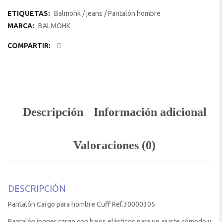
ETIQUETAS:
Balmohk
/
jeans
/
Pantalón hombre
MARCA:
BALMOHK
COMPARTIR:
Descripción
Información adicional
Valoraciones (0)
DESCRIPCIÓN
Pantalón Cargo para hombre Cuff Ref.30000305
Pantalón jogger cargo con bajos elásticos para un ajuste cómodo y