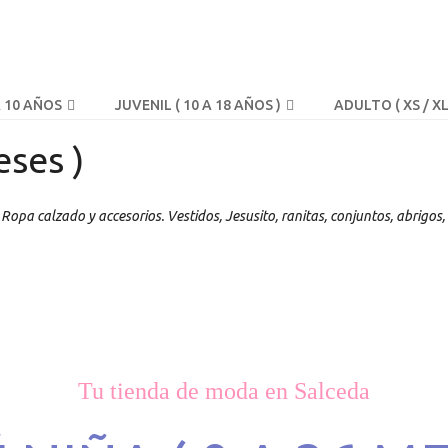
A 10 AÑOS
JUVENIL ( 10 A 18 AÑOS )
ADULTO ( XS / XL
eses )
Ropa calzado y accesorios. Vestidos, Jesusito, ranitas, conjuntos, abrig
Tu tienda de moda en Salceda