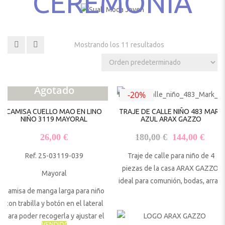
CEREMONIA
Mostrando los 11 resultados
Agotado
-20%
CAMISA CUELLO MAO EN LINO
TRAJE DE CALLE NIÑO 483 MARK
NIÑO 3119 MAYORAL
AZUL ARAX GAZZO
El precio origi
El pr
26,00
€
180,00
€
144,00
€
Ref. 25-03119-039
Traje de calle para niño de 4
piezas de la casa ARAX GAZZO,
Mayoral
ideal para comunión, bodas, arras.
Camisa de manga larga para niño
con trabilla y botón en el lateral
para poder recogerla y ajustar el
VENDIDO