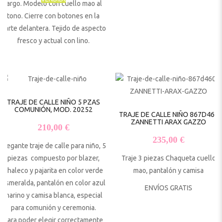
largo. Modelo con cuello mao al
tono. Cierre con botones en la
parte delantera. Tejido de aspecto
fresco y actual con lino.
TRAJE DE CALLE NIÑO 5 PZAS
COMUNIÓN, MOD. 20252
TRAJE DE CALLE NIÑO 867D460
ZANNETTI ARAX GAZZO
210,00
€
235,00
€
Elegante traje de calle para niño, 5
piezas compuesto por blazer,
Traje 3 piezas Chaqueta cuello
chaleco y pajarita en color verde
mao, pantalón y camisa
esmeralda, pantalón en color azul
ENVÍOS GRATIS
marino y camisa blanca, especial
para comunión y ceremonia.
Para poder elegir correctamente