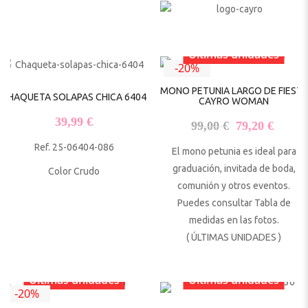
Últimas unidades
-20%
MONO PETUNIA LARGO DE FIESTA
CHAQUETA SOLAPAS CHICA 6404
CAYRO WOMAN
39,99
€
El precio origi
El pre
99,00
€
79,20
€
Ref. 25-06404-086
El mono petunia es ideal para
graduación, invitada de boda,
Color Crudo
comunión y otros eventos.
Puedes consultar Tabla de
medidas en las fotos.
( ÚLTIMAS UNIDADES )
Últimas unidades
Últimas unidades
-20%