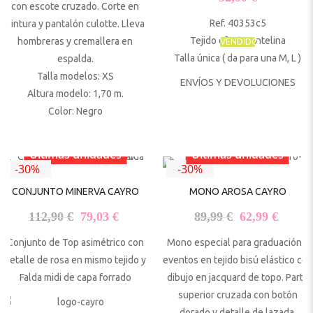
con escote cruzado. Corte en
Ref. 40353c5
cintura y pantalón culotte. Lleva
Tejido efecto Antelina
hombreras y cremallera en
VENDIDO
Talla única ( da para una M, L )
espalda.
Talla modelos: XS
ENVÍOS Y DEVOLUCIONES
Altura modelo: 1,70 m.
Color: Negro
Últimas unidades
Últimas unidades
-30%
-30%
CONJUNTO MINERVA CAYRO
MONO AROSA CAYRO
El precio original era: 112,90 €.
El precio actual es: 79,03 €.
El precio origi
El pre
112,90
€
79,03
€
89,99
€
62,99
€
Conjunto de Top asimétrico con
Mono especial para graduación y
detalle de rosa en mismo tejido y
eventos en tejido bisú elástico con
Falda midi de capa forrado
dibujo en jacquard de topo. Parte
superior cruzada con botón
dorado y detalle de lazada.