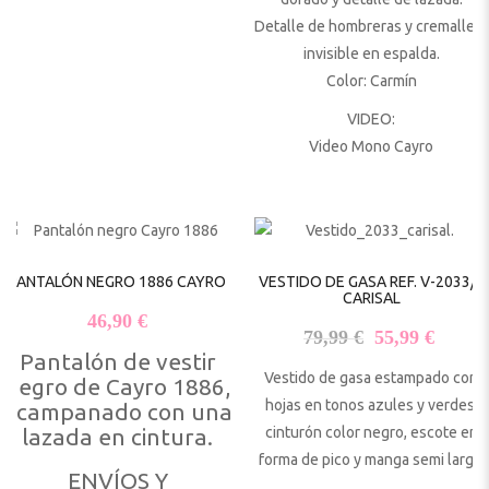
Detalle de hombreras y cremallera
invisible en espalda.
Color: Carmín
VIDEO:
Video Mono Cayro
PANTALÓN NEGRO 1886 CAYRO
VESTIDO DE GASA REF. V-2033/5
CARISAL
46,90
€
El precio origi
El pre
79,99
€
55,99
€
Pantalón de vestir
Vestido de gasa estampado con
negro de Cayro 1886,
hojas en tonos azules y verdes,
acampanado con una
lazada en cintura.
cinturón color negro, escote en
forma de pico y manga semi larga.
ENVÍOS Y