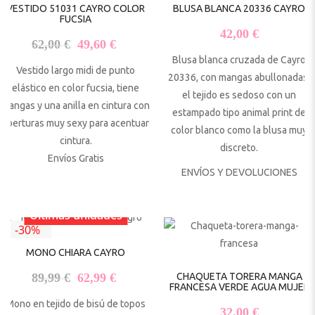
VESTIDO 51031 CAYRO COLOR
BLUSA BLANCA 20336 CAYRO
FUCSIA
42,00
€
El precio original era: 62,00 €.
El precio actual es: 49,60 €.
62,00
€
49,60
€
Blusa blanca cruzada de Cayro
Vestido largo midi de punto
20336, con mangas abullonadas,
elástico en color fucsia, tiene
el tejido es sedoso con un
mangas y una anilla en cintura con
estampado tipo animal print de
aberturas muy sexy para acentuar
color blanco como la blusa muy
cintura.
discreto.
Envíos Gratis
ENVÍOS Y DEVOLUCIONES
Últimas unidades
-30%
MONO CHIARA CAYRO
El precio original era: 89,99 €.
El precio actual es: 62,99 €.
89,99
€
62,99
€
CHAQUETA TORERA MANGA
FRANCESA VERDE AGUA MUJER
Mono en tejido de bisú de topos
32,00
€