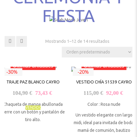
FIESTA
Mostrando 1–12 de 14 resultados
Últimas unidades
Últimas unidades
-30%
-20%
TRAJE PAZ BLANCO CAYRO
VESTIDO CHÍA 51539 CAYRO
El precio original era: 104,90 €.
El precio actual es: 73,43 €.
El precio origi
El pr
104,90
€
73,43
€
115,00
€
92,00
€
Chaqueta de manga abullonada
Color : Rosa nude
VENDIDO
cierre con un botón y pantalón de
Un vestido elegante con largo
tiro alto.
midi, ideal para invitada de boda,
mamá de comunión, bautizo