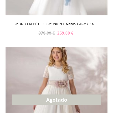
MONO CREPÉ DE COMUNIÓN Y ARRAS CARMY 5409
El precio original era: 370,00 €
El precio actual es: 
370,00
€
259,00
€
Agotado