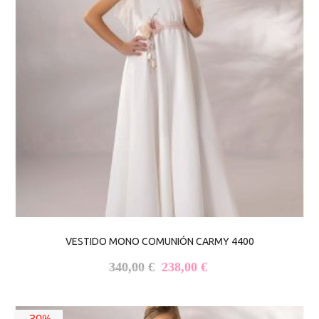
VESTIDO MONO COMUNIÓN CARMY 4400
El precio original era: 340,00 €
El precio actual es: 
340,00
€
238,00
€
-30%