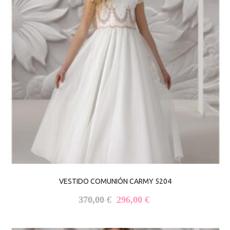
VESTIDO COMUNIÓN CARMY 5204
El precio original era: 370,00 €
El precio actual es: 
370,00
€
296,00
€