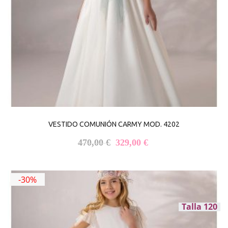
VESTIDO COMUNIÓN CARMY MOD. 4202
El precio original era: 470,00 €
El precio actual es: 
470,00
€
329,00
€
-30%
Talla 120