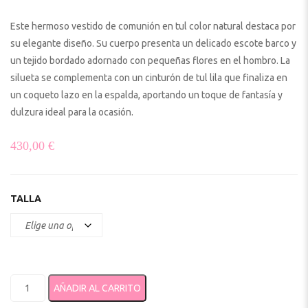
Este hermoso vestido de comunión en tul color natural destaca por
su elegante diseño. Su cuerpo presenta un delicado escote barco y
un tejido bordado adornado con pequeñas flores en el hombro. La
silueta se complementa con un cinturón de tul lila que finaliza en
un coqueto lazo en la espalda, aportando un toque de fantasía y
dulzura ideal para la ocasión.
430,00
€
TALLA
Vestido de Comunión Carmy 5118 cantidad
AÑADIR AL CARRITO