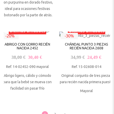
con purpurina en dorado festivo,
ideal para ocasiones festivas
abotonado por la parte de atrás.
Últimas unidades
Últimas unidades
-20%
-30%
ABRIGO CON GORRO RECIÉN
CHÁNDAL PUNTO 3 PIEZAS
NACIDA 2452
RECIÉN NACIDA 2608
El precio original era: 38,00 €.
El precio actual es: 30,40 €.
El precio origi
El pre
38,00
€
30,40
€
34,99
€
24,49
€
Ref. 14-02452-090 mayoral
Ref. 15-02608-014
Abrigo ligero, cálido y cómodo
Original conjunto de tres piezas
para que la bebé se mueva con
para recién nacida primera puesta.
facilidad sin pasar frío
Mayoral