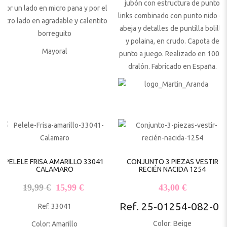
jubón con estructura de punto
Por un lado en micro pana y por el
links combinado con punto nido de
otro lado en agradable y calentito
abeja y detalles de puntilla bolillo
borreguito
y polaina, en crudo. Capota de
Mayoral
punto a juego. Realizado en 100%
dralón. Fabricado en España.
PELELE FRISA AMARILLO 33041
CONJUNTO 3 PIEZAS VESTIR
CALAMARO
RECIÉN NACIDA 1254
El precio original era: 19,99 €.
El precio actual es: 15,99 €.
19,99
€
15,99
€
43,00
€
Ref. 25-01254-082-05
Ref. 33041
Color: Beige
Color: Amarillo