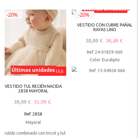
Últimas unidades
-20%
-20%
VESTIDO CON CUBRE PAÑAL
RAYAS LINO
El precio origi
El pre
38,00
€
30,40
€
Ref. 24-01829-060
Color: Eucalipto
Últimas unidades
REBAJAS
VESTIDO TUL RECIÉN NACIDA
2858 MAYORAL
El precio original era: 39,99 €.
El precio actual es: 31,99 €.
39,99
€
31,99
€
Ref. 2858
Mayoral
Vestido combinado con tricot y tul