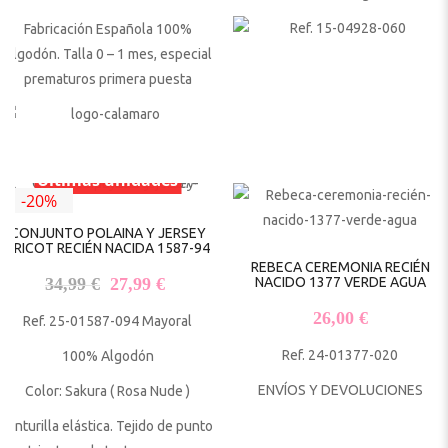
Fabricación Española 100%
Algodón. Talla 0 – 1 mes, especial
prematuros primera puesta
Últimas unidades
-20%
CONJUNTO POLAINA Y JERSEY
TRICOT RECIÉN NACIDA 1587-94
REBECA CEREMONIA RECIÉN
El precio original era: 34,99 €.
El precio actual es: 27,99 €.
34,99
€
27,99
€
NACIDO 1377 VERDE AGUA
26,00
€
Ref. 25-01587-094 Mayoral
Ref. 24-01377-020
100% Algodón
ENVÍOS Y DEVOLUCIONES
Color: Sakura ( Rosa Nude )
Cinturilla elástica. Tejido de punto