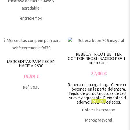
tricotosa de tacto suave y
agradable.
entretiempo
REBECA TRICOT BETTER
COTTON RECIÉN NACIDO REF. 13-
MERCEDITAS PARA RECIEN
00307-053
NACIDA 9630
22,00
€
19,99
€
Rebeca de manga larga. Cierre con
Ref. 9630
botones en la parte delantera.
Tejido de punto tricotosa de tacto
suave y agradable. Elementos de
NUEVO
adorno: motivos calados.
Color: Champagne
Marca: Mayoral