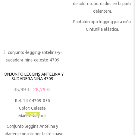
de adorno: bordados en la parte
delantera.
Pantalón tipo legging para niña.
Cinturilla elástica.
CONJUNTO LEGGINS ANTELINA Y
SUDADERA NIÑA 4709
El precio original era: 35,99 €.
El precio actual es: 28,79 €.
35,99
€
28,79
€
Ref. 14-04709-056
Color: Celeste
VENDIDO
Marca: Mayoral
Conjunto leggins Antelina y
sudadera con interior tacto suave