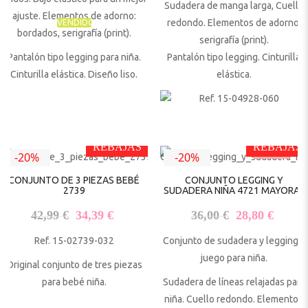
Sudadera de manga larga, Cuello
ajuste. Elementos de adorno:
redondo. Elementos de adorno:
VENDIDO
bordados, serigrafía (print).
serigrafía (print).
Pantalón tipo legging para niña.
Pantalón tipo legging. Cinturilla
Cinturilla elástica. Diseño liso.
elástica.
REBAJAS
REBAJAS
-20%
-20%
Talla 4 años
CONJUNTO DE 3 PIEZAS BEBÉ
CONJUNTO LEGGING Y
2739
SUDADERA NIÑA 4721 MAYORAL
El precio original era: 42,99 €.
El precio actual es: 34,39 €.
El precio origi
El pre
42,99
€
34,39
€
36,00
€
28,80
€
Ref. 15-02739-032
Conjunto de sudadera y legging a
juego para niña.
Original conjunto de tres piezas
para bebé niña.
Sudadera de líneas relajadas para
niña. Cuello redondo. Elementos