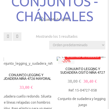
CONJUNTOS -
CHÁNDALES
Mostrando los 5 resultados
Últimas unidades
-20%
CONJUNTO LEGGING Y
SUDADERA OSITO NIÑA 4727
CONJUNTO LEGGING Y
SUDADERA NIÑA 4726 MAYORAL
El precio origi
El pre
38,00
€
30,40
€
33,00
€
Ref. 15-04727-058
Sudadera cuello redondo. Silueta
Conjunto de sudadera y legging a
de líneas relajadas con hombros
juego
caídos. Bajo elástico para un mejor