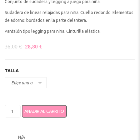
Conjunto de sudadera y legging a juego para niña.
Sudadera de líneas relajadas para niña. Cuello redondo. Elementos
de adorno: bordados en la parte delantera.
Pantalón tipo legging para niña. Cinturilla elástica.
El precio original era: 36,00 €.
El precio actual es: 28,80 €.
36,00
€
28,80
€
TALLA
Conjunto legging y sudadera niña 4721 mayoral cantidad
AÑADIR AL CARRITO
N/A
SKU: