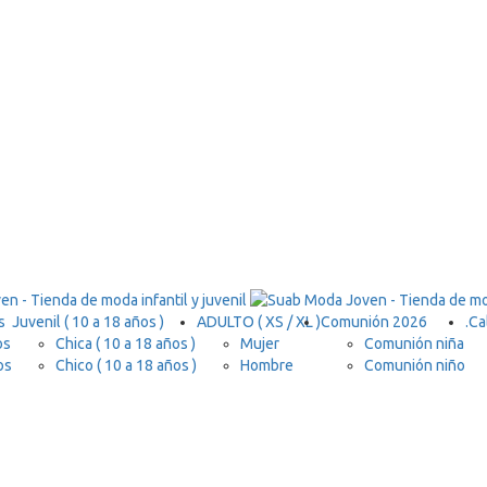
s
Juvenil ( 10 a 18 años )
ADULTO ( XS / XL )
Comunión 2026
.
Ca
os
Chica ( 10 a 18 años )
Mujer
Comunión niña
os
Chico ( 10 a 18 años )
Hombre
Comunión niño