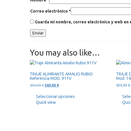
Nombre
*
Correo electrónico
*
Guarda mi nombre, correo electrónico y web en 
You may also like…
TRAJE ALMIRANTE AMALIO RUBIO
TRAJE 
Referencia MOD. 911V
Mod. 14
El
El
450,00
€
360,00
€
430,00
€
precio
precio
original
actual
Seleccionar opciones
Sele
era:
es:
Quick view
Quic
450,00 €.
360,00 €.