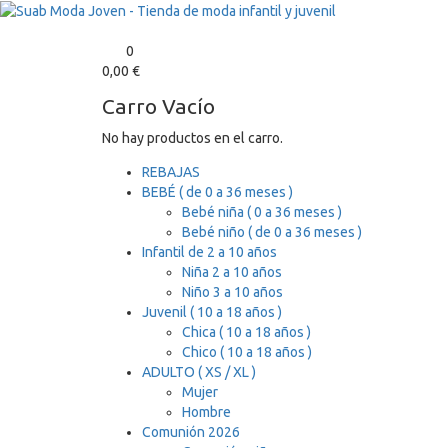
0
0,00
€
Carro Vacío
No hay productos en el carro.
REBAJAS
BEBÉ ( de 0 a 36 meses )
Bebé niña ( 0 a 36 meses )
Bebé niño ( de 0 a 36 meses )
Infantil de 2 a 10 años
Niña 2 a 10 años
Niño 3 a 10 años
Juvenil ( 10 a 18 años )
Chica ( 10 a 18 años )
Chico ( 10 a 18 años )
ADULTO ( XS / XL )
Mujer
Hombre
Comunión 2026