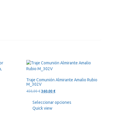
Traje Comunión Almirante Amalio Rubio
M_302V
El
El
450,00
€
360,00
€
precio
precio
original
actual
Seleccionar opciones
era:
es:
Quick view
450,00 €.
360,00 €.