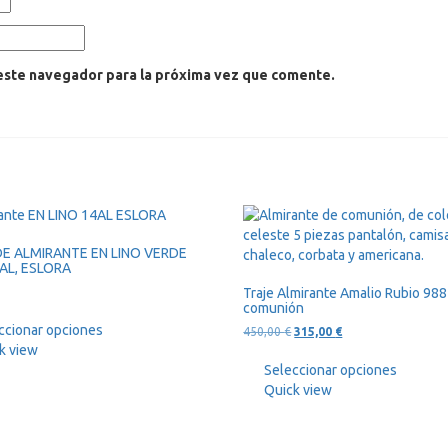
este navegador para la próxima vez que comente.
DE ALMIRANTE EN LINO VERDE
AL, ESLORA
Traje Almirante Amalio Rubio 988
comunión
ccionar opciones
El
El
450,00
€
315,00
€
precio
precio
k view
original
actual
Seleccionar opciones
era:
es:
Quick view
450,00 €.
315,00 €.