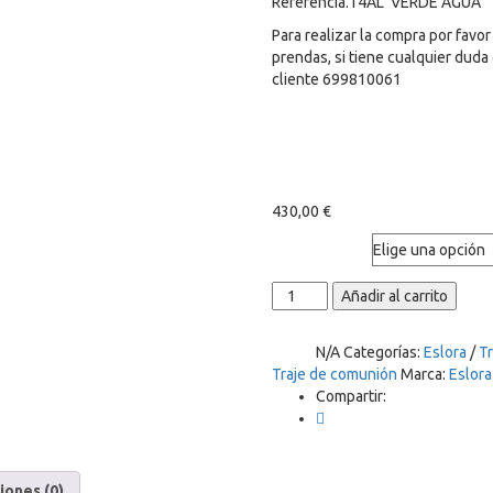
Referencia.14AL VERDE AGUA
Para realizar la compra por favor
prendas, si tiene cualquier dud
cliente 699810061
430,00
€
Talla
TRAJE
Añadir al carrito
DE
ALMIRANTE
N/A
Categorías:
Eslora
/
T
SKU:
EN
Traje de comunión
Marca:
Eslora
LINO
Compartir:
VERDE
Mod.
14AL,
ESLORA
cantidad
iones (0)