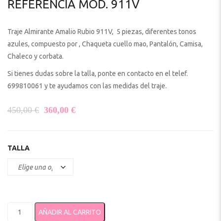
REFERENCIA MOD. 911V
Traje Almirante Amalio Rubio 911V, 5 piezas, diferentes tonos
azules, compuesto por , Chaqueta cuello mao, Pantalón, Camisa,
Chaleco y corbata.
Si tienes dudas sobre la talla, ponte en contacto en el telef.
699810061 y te ayudamos con las medidas del traje.
El precio original era: 450,00 €.
El precio actual es: 360,00 €.
450,00
€
360,00
€
TALLA
TRAJE ALMIRANTE AMALIO RUBIO Referencia MOD. 911V canti
AÑADIR AL CARRITO