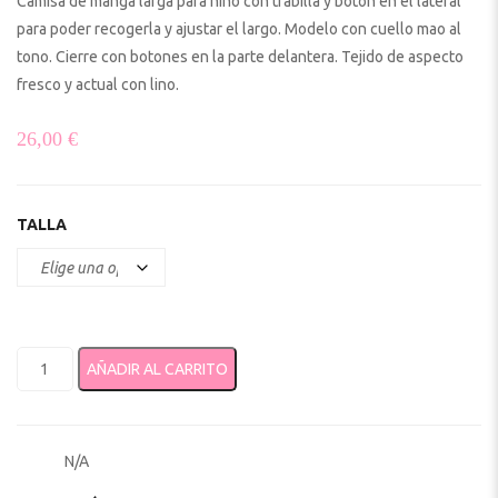
Camisa de manga larga para niño con trabilla y botón en el lateral
para poder recogerla y ajustar el largo. Modelo con cuello mao al
tono. Cierre con botones en la parte delantera. Tejido de aspecto
fresco y actual con lino.
26,00
€
TALLA
Camisa cuello mao en lino niño 3119 mayoral cantidad
AÑADIR AL CARRITO
N/A
SKU: