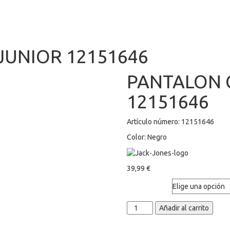
UNIOR 12151646
PANTALON 
12151646
Artículo número: 12151646
Color: Negro
39,99
€
Talla
PANTALON
Añadir al carrito
CARGO
JUNIOR