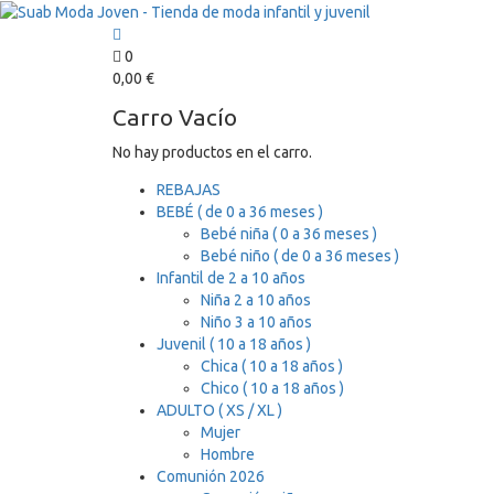
0
0,00
€
Carro Vacío
No hay productos en el carro.
REBAJAS
BEBÉ ( de 0 a 36 meses )
Bebé niña ( 0 a 36 meses )
Bebé niño ( de 0 a 36 meses )
Infantil de 2 a 10 años
Niña 2 a 10 años
Niño 3 a 10 años
Juvenil ( 10 a 18 años )
Chica ( 10 a 18 años )
Chico ( 10 a 18 años )
ADULTO ( XS / XL )
Mujer
Hombre
Comunión 2026