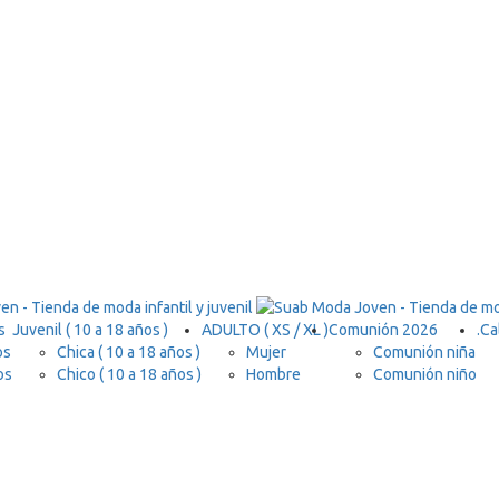
s
Juvenil ( 10 a 18 años )
ADULTO ( XS / XL )
Comunión 2026
.
Ca
os
Chica ( 10 a 18 años )
Mujer
Comunión niña
os
Chico ( 10 a 18 años )
Hombre
Comunión niño