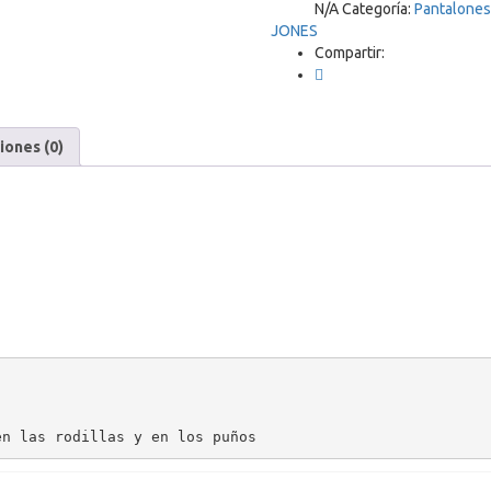
N/A
Categoría:
Pantalones
SKU:
12151646
JONES
cantidad
Compartir:
iones (0)
en las rodillas y en los puños