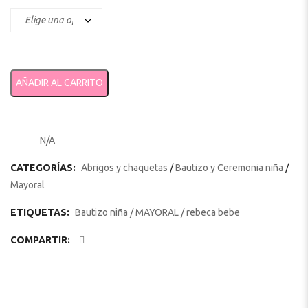
Rebeca de tricotosa para recién nacida 1361 CHAMPAGNE canti
AÑADIR AL CARRITO
N/A
SKU:
CATEGORÍAS:
Abrigos y chaquetas
/
Bautizo y Ceremonia niña
/
Mayoral
ETIQUETAS:
Bautizo niña
/
MAYORAL
/
rebeca bebe
COMPARTIR: