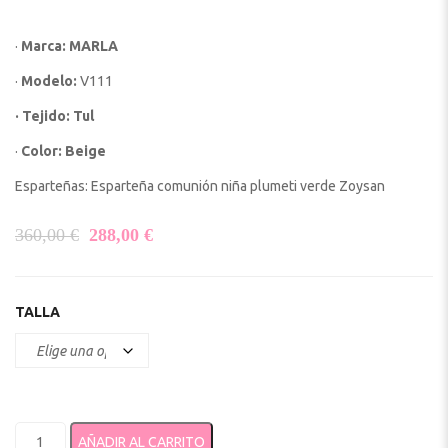
·
Marca: MARLA
·
Modelo:
V111
· Tejido: Tul
·
Color: Beige
Esparteñas:
Esparteña comunión niña plumeti verde Zoysan
El precio original era: 360,00 €.
El precio actual es: 288,00 €.
360,00
€
288,00
€
TALLA
Vestido comunión 2025 MARLA modelo V111 cantidad
AÑADIR AL CARRITO