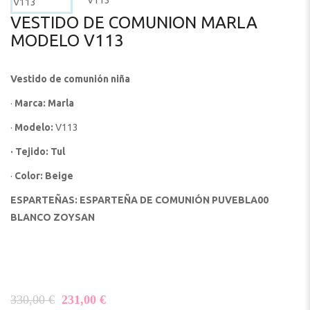
VESTIDO DE COMUNION MARLA
MODELO V113
Vestido de comunión niña
·
Marca: Marla
·
Modelo:
V113
· Tejido: Tul
·
Color: Beige
ESPARTEÑAS:
ESPARTEÑA DE COMUNIÓN PUVEBLA00
BLANCO ZOYSAN
El precio original era: 330,00 €.
El precio actual es: 231,00 €.
330,00
€
231,00
€