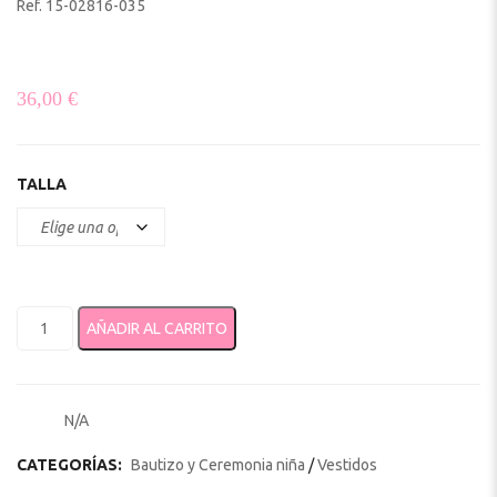
Ref. 15-02816-035
36,00
€
TALLA
Vestido terciopelo recién nacida 2816 cantidad
AÑADIR AL CARRITO
N/A
SKU:
CATEGORÍAS:
Bautizo y Ceremonia niña
/
Vestidos