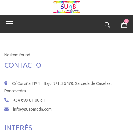
0
No item found
CONTACTO
C/ Coruña, Nº 1 - Bajo Nº1, 36470, Salceda de Caselas,
Pontevedra
+34 699 81 00 61
info@suabmoda.com
INTERÉS