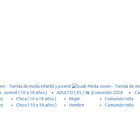
s
Juvenil ( 10 a 18 años )
ADULTO ( XS / XL )
Comunión 2026
.
Ca
os
Chica ( 10 a 18 años )
Mujer
Comunión niña
os
Chico ( 10 a 18 años )
Hombre
Comunión niño