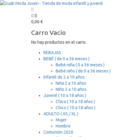
0
0,00
€
Carro Vacío
No hay productos en el carro.
REBAJAS
BEBÉ ( de 0 a 36 meses )
Bebé niña ( 0 a 36 meses )
Bebé niño ( de 0 a 36 meses )
Infantil de 2 a 10 años
Niña 2 a 10 años
Niño 3 a 10 años
Juvenil ( 10 a 18 años )
Chica ( 10 a 18 años )
Chico ( 10 a 18 años )
ADULTO ( XS / XL )
Mujer
Hombre
Comunión 2026