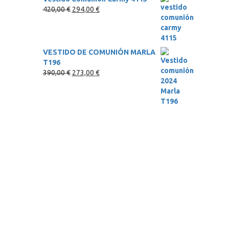
El
El
420,00
€
294,00
€
precio
precio
original
actual
era:
es:
420,00 €.
294,00 €.
VESTIDO DE COMUNIÓN MARLA
T196
El
El
390,00
€
273,00
€
precio
precio
original
actual
era:
es:
390,00 €.
273,00 €.