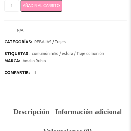
Almirante Comunión Amalio Rubio Modelo 2122 cantidad
AÑADIR AL CARRITO
N/A
SKU:
CATEGORÍAS:
REBAJAS
/
Trajes
ETIQUETAS:
comunión niño
/
eslora
/
Traje comunión
MARCA:
Amalio Rubio
COMPARTIR:
Descripción
Información adicional