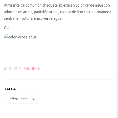
Almirante de comunión chaqueta abierta en color verde agua con
adornos en arena, pantalón arena, camisa de lino con pasamanería
central en color arena y verde agua.
Color:
El precio original era: 420,00 €.
El precio actual es: 336,00 €.
420,00
€
336,00
€
TALLA