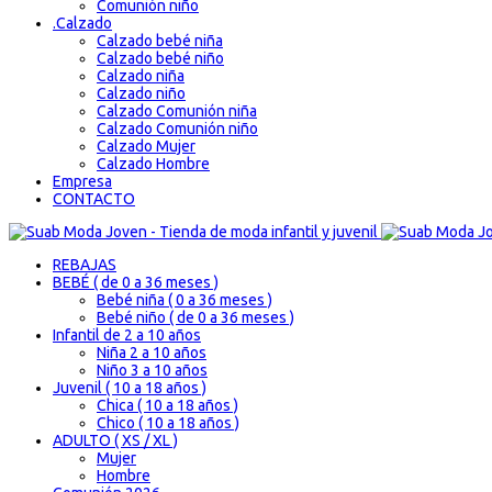
Comunión niño
.
Calzado
Calzado bebé niña
Calzado bebé niño
Calzado niña
Calzado niño
Calzado Comunión niña
Calzado Comunión niño
Calzado Mujer
Calzado Hombre
Empresa
CONTACTO
REBAJAS
BEBÉ ( de 0 a 36 meses )
Bebé niña ( 0 a 36 meses )
Bebé niño ( de 0 a 36 meses )
Infantil de 2 a 10 años
Niña 2 a 10 años
Niño 3 a 10 años
Juvenil ( 10 a 18 años )
Chica ( 10 a 18 años )
Chico ( 10 a 18 años )
ADULTO ( XS / XL )
Mujer
Hombre