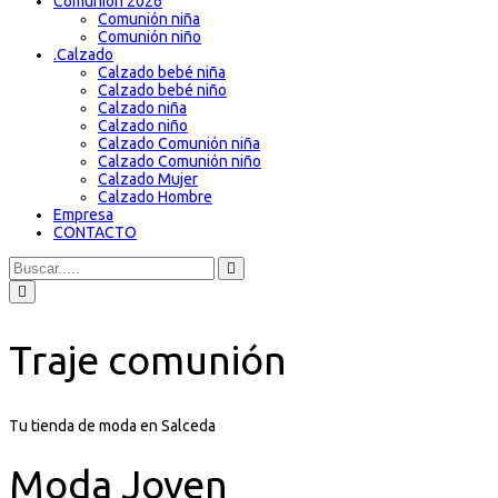
Comunión 2026
Comunión niña
Comunión niño
.
Calzado
Calzado bebé niña
Calzado bebé niño
Calzado niña
Calzado niño
Calzado Comunión niña
Calzado Comunión niño
Calzado Mujer
Calzado Hombre
Empresa
CONTACTO
Traje comunión
Tu tienda de moda en Salceda
Moda Joven