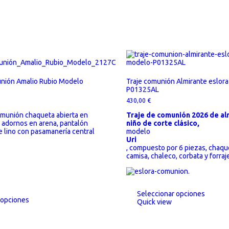
nión Amalio Rubio Modelo
Traje comunión Almirante eslor
P01325AL
430,00
€
omunión chaqueta abierta en
Traje de comunión 2026 de al
 adornos en arena, pantalón
niño de corte clásico,
e lino con pasamanería central
modelo
Uri
, compuesto por 6 piezas, chaque
camisa, chaleco, corbata y forraje
Seleccionar opciones
 opciones
Quick view