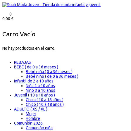
0
0,00
€
Carro Vacío
No hay productos en el carro.
REBAJAS
BEBÉ ( de 0 a 36 meses )
Bebé niña ( 0 a 36 meses )
Bebé niño ( de 0 a 36 meses )
Infantil de 2 a 10 años
Niña 2 a 10 años
Niño 3 a 10 años
Juvenil ( 10 a 18 años )
Chica ( 10 a 18 años )
Chico ( 10 a 18 años )
ADULTO ( XS / XL )
Mujer
Hombre
Comunión 2026
Comunión niña