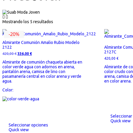
Mostrando los 5 resultados
-20%
Almirante Comunión Amalio Rubio Modelo
2122
Almirante Comu
2127C
El
El
420,00
€
336,00
€
precio
precio
420,00
€
original
actual
Almirante de comunión chaqueta abierta en
era:
es:
color verde agua con adornos en arena,
Almirante de c
420,00 €.
336,00 €.
pantalón arena, camisa de lino con
color crudo con
pasamanería central en color arena y verde
arena, camisa d
agua.
en color arena.
Color:
Seleccionar
Quick view
Seleccionar opciones
Quick view