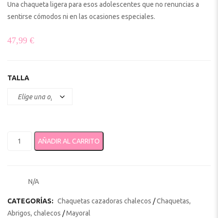
Una chaqueta ligera para esos adolescentes que no renuncias a
sentirse cómodos ni en las ocasiones especiales.
47,99
€
TALLA
Bomber chico cortavientos 6477 cantidad
AÑADIR AL CARRITO
N/A
SKU:
CATEGORÍAS:
Chaquetas cazadoras chalecos
/
Chaquetas,
Abrigos, chalecos
/
Mayoral