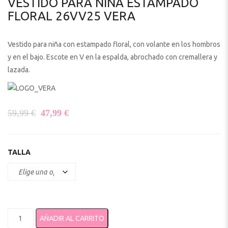
VESTIDO PARA NIÑA ESTAMPADO
FLORAL 26VV25 VERA
Vestido para niña con estampado floral, con volante en los hombros
y en el bajo. Escote en V en la espalda, abrochado con cremallera y
lazada.
El precio original era: 59,99 €.
El precio actual es: 47,99 €.
59,99
€
47,99
€
TALLA
Vestido para niña estampado floral 26VV25 VERA cantidad
AÑADIR AL CARRITO