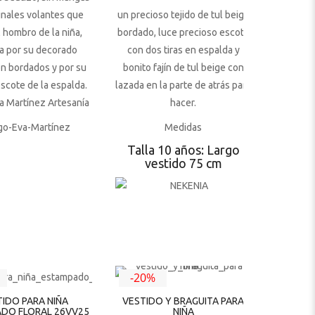
inales volantes que
un precioso tejido de tul beige
l hombro de la niña,
bordado, luce precioso escote
a por su decorado
con dos tiras en espalda y
n bordados y por su
bonito fajín de tul beige con
escote de la espalda.
lazada en la parte de atrás para
a Martínez Artesanía
hacer.
Medidas
Talla 10 años: Largo
vestido 75 cm
-20%
TIDO PARA NIÑA
VESTIDO Y BRAGUITA PARA
DO FLORAL 26VV25
NIÑA