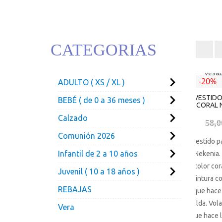
CATEGORIAS
-20%
ADULTO ( XS / XL )
VESTIDO
BEBÉ ( de 0 a 36 meses )
CORAL 
Calzado
58,
Comunión 2026
Vestido p
Infantil de 2 a 10 años
Nekenia.
color cora
Juvenil ( 10 a 18 años )
cintura 
REBAJAS
que hace
falda. Vol
Vera
que hace 