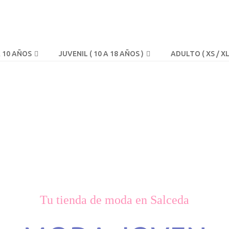
A 10 AÑOS
JUVENIL ( 10 A 18 AÑOS )
ADULTO ( XS / XL
Tu tienda de moda en Salceda