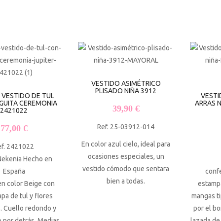
VESTIDO ASIMÉTRICO
PLISADO NIÑA 3912
 VESTIDO DE TUL
VESTI
GUITA CEREMONIA
ARRAS 
39,90
€
2421022
Ref. 25-03912-014
77,00
€
En color azul cielo, ideal para
ef. 2421022
ocasiones especiales, un
Nekenia Hecho en
vestido cómodo que sentara
España
conf
bien a todas.
en color Beige con
estamp
pa de tul y flores
mangas ti
. Cuello redondo y
por el bo
 por detrás. Medias
lazada de 