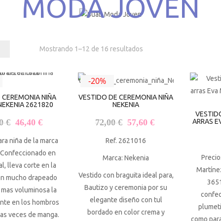
MODA JOVEN
Mostrando 1–12 de 16 resultados
-20%
 CEREMONIA NIÑA
VESTIDO DE CEREMONIA NIÑA
NEKENIA 2621820
NEKENIA
VESTID
El precio original era: 58,00 €.
El precio actual es: 46,40 €.
El precio original era: 72,0
El precio actual e
00
€
46,40
€
72,00
€
57,60
€
ARRAS E
ara niña de la marca
Ref. 2621016
 Confeccionado en
Precio
Marca: Nekenia
l, lleva corte en la
Martíne
Vestido con braguita ideal para,
con mucho drapeado
3651
Bautizo y ceremonia por su
 mas voluminosa la
confec
elegante diseño con tul
ante en los hombros
plumeti
bordado en color crema y
las veces de manga.
como para