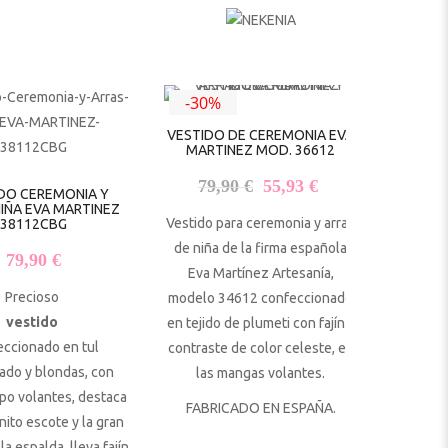
-30%
VESTIDO DE CEREMONIA EVA
MARTINEZ MOD. 36612
El precio original era: 79,
El precio actual 
79,90
€
55,93
€
DO CEREMONIA Y
NIÑA EVA MARTINEZ
Vestido para ceremonia y arras
38112CBG
de niña de la firma española
79,90
€
Eva Martínez Artesanía,
Precioso
modelo 34612 confeccionado
vestido
en tejido de plumeti con fajín a
eccionado en tul
contraste de color celeste, en
ado y blondas, con
las mangas volantes.
po volantes, destaca
FABRICADO EN ESPAÑA.
nito escote y la gran
la espalda, lleva fajín