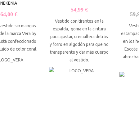
NEKENIA
54,99
€
64,00
€
59,
Vestido con tirantes en la
vestido sin mangas
Vesti
espalda, goma en la cintura
 de la marca Vera by
estampado
para ajustar, cremallera detrás
Está confeccionado
en los h
y forro en algodón para que no
luido de color coral.
Escote 
transparente y dar más cuerpo
abrocha
al vestido.