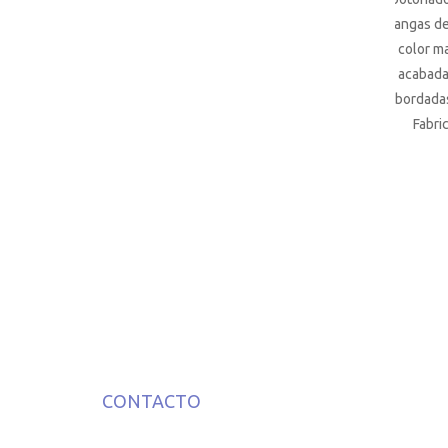
mangas de 
color ma
acabada
bordadas
Fabri
CONTACTO