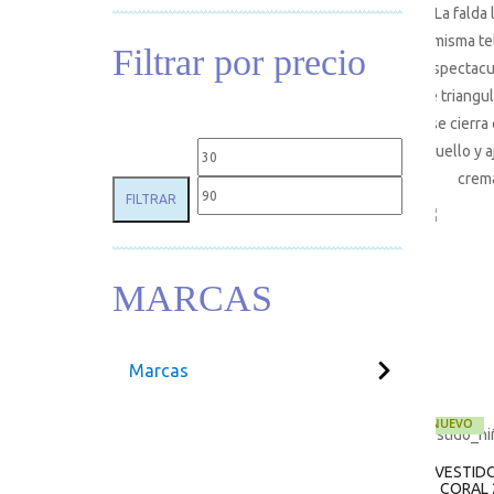
La falda 
misma tel
Filtrar por precio
espectacu
de triangu
se cierra
cuello y a
Precio mínimo
Precio máxim
crema
FILTRAR
MARCAS
Marcas
NUEVO
VESTID
CORAL 