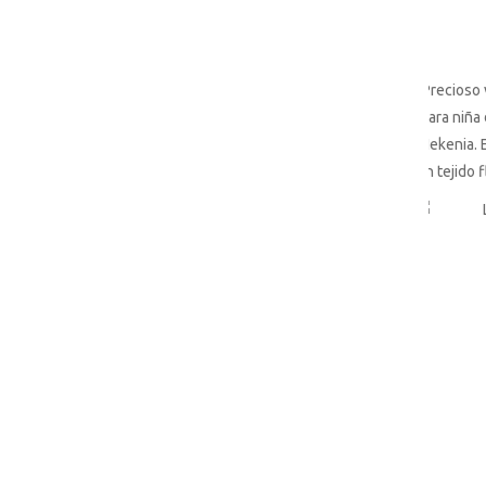
Precioso 
para niña
Nekenia. 
en tejido f