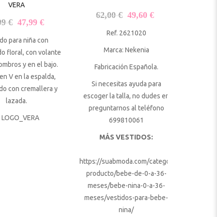
VERA
El precio original era: 62,
El precio actual 
62,00
€
49,60
€
El precio original era: 59,99 €.
El precio actual es: 47,99 €.
99
€
47,99
€
Ref. 2621020
do para niña con
Marca: Nekenia
 floral, con volante
ombros y en el bajo.
Fabricación Española.
en V en la espalda,
Si necesitas ayuda para
do con cremallera y
escoger la talla, no dudes en
lazada.
preguntarnos al teléfono
699810061
MÁS VESTIDOS:
https://suabmoda.com/categoria-
producto/bebe-de-0-a-36-
meses/bebe-nina-0-a-36-
meses/vestidos-para-bebe-
nina/