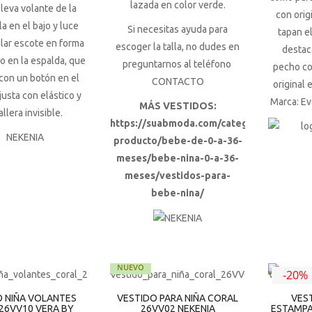
lazada en color verde.
lleva volante de la
con orig
a en el bajo y luce
Si necesitas ayuda para
tapan e
lar escote en forma
escoger la talla, no dudes en
destac
lo en la espalda, que
preguntarnos al teléfono
pecho co
 con un botón en el
CONTACTO
original 
justa con elástico y
o
Marca: Ev
MÁS VESTIDOS:
llera invisible.
https://suabmoda.com/categoria-
producto/bebe-de-0-a-36-
meses/bebe-nina-0-a-36-
meses/vestidos-para-
bebe-nina/
NUEVO
-20%
O NIÑA VOLANTES
VESTIDO PARA NIÑA CORAL
VES
26VV10 VERA BY
26VV02 NEKENIA
ESTAMPA