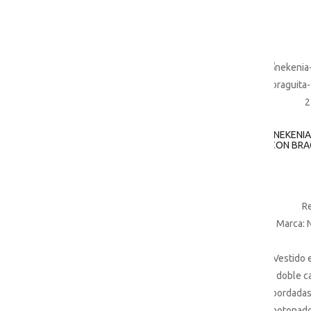
NEKENIA
CON BRA
R
Marca: 
Vestido 
doble ca
bordadas
abotonado