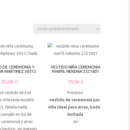
O DE CEREMONIA Y
VESTIDO NIÑA CEREMONIA
0 €.
s: 57,60 €.
VA MARTINEZ 36512
MARFIL NEKENIA 2521801
85,00
€
79,90
€
so vestido de Eva
Precioso
z Artesanía modelo
vestido de ceremonia para
2, familia Hada,
niña ideal para arras, bodas,
cionado en tul de
invitada
 ceremonia y arras
en
 bautizo, sin mangas