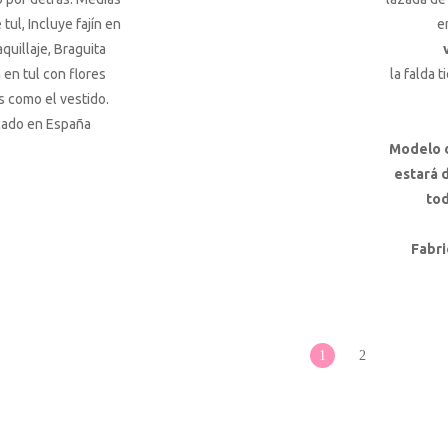
tul, Incluye fajín en
e
quillaje, Braguita
 en tul con flores
la falda 
 como el vestido.
cado en España
Modelo 
estará 
tod
Fabri
1
2