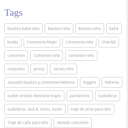
Tags
Bautizo bebé niña
Bautizo niña
Bautizo niño
bebé
bodas
Ceremonia Mujer
Ceremonia niña
chándal
comunión
Comunión niña
comunión niño
conjuntos
jersey
Jersey niño
Jesusito Bautizo y ceremonia Nekenia
leggins
Nekenia
outlet vestido Almirante trajes
pantalones
sudaderas
sudaderas Jack & Jones Junior
traje de arras para niño
Traje de calle para niño
Vestido comunión