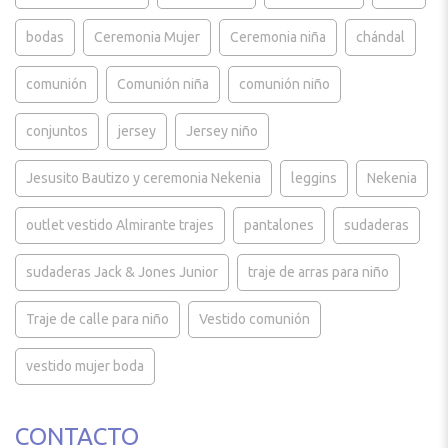
bodas
Ceremonia Mujer
Ceremonia niña
chándal
comunión
Comunión niña
comunión niño
conjuntos
jersey
Jersey niño
Jesusito Bautizo y ceremonia Nekenia
leggins
Nekenia
outlet vestido Almirante trajes
pantalones
sudaderas
sudaderas Jack & Jones Junior
traje de arras para niño
Traje de calle para niño
Vestido comunión
vestido mujer boda
CONTACTO