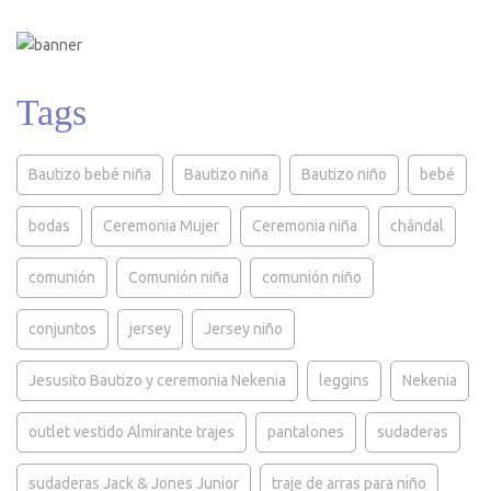
Tags
Bautizo bebé niña
Bautizo niña
Bautizo niño
bebé
bodas
Ceremonia Mujer
Ceremonia niña
chándal
comunión
Comunión niña
comunión niño
conjuntos
jersey
Jersey niño
Jesusito Bautizo y ceremonia Nekenia
leggins
Nekenia
outlet vestido Almirante trajes
pantalones
sudaderas
sudaderas Jack & Jones Junior
traje de arras para niño