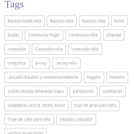
Tags
Bautizo bebé niña
Bautizo niña
Bautizo niño
bebé
bodas
Ceremonia Mujer
Ceremonia niña
chándal
comunión
Comunión niña
comunión niño
conjuntos
jersey
Jersey niño
Jesusito Bautizo y ceremonia Nekenia
leggins
Nekenia
outlet vestido Almirante trajes
pantalones
sudaderas
sudaderas Jack & Jones Junior
traje de arras para niño
Traje de calle para niño
Vestido comunión
vestido mujer boda