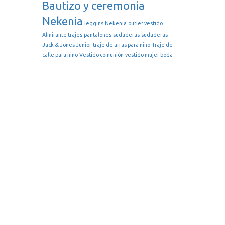
Bautizo y ceremonia
Nekenia
leggins
Nekenia
outlet vestido
Almirante trajes
pantalones
sudaderas
sudaderas
Jack & Jones Junior
traje de arras para niño
Traje de
calle para niño
Vestido comunión
vestido mujer boda