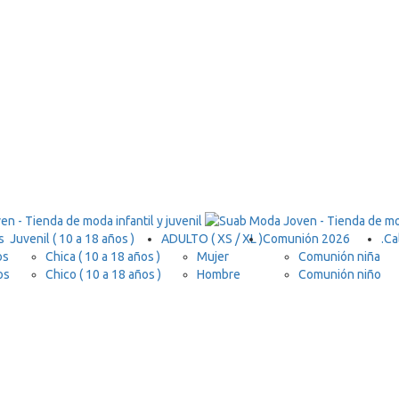
s
Juvenil ( 10 a 18 años )
ADULTO ( XS / XL )
Comunión 2026
.
Ca
os
Chica ( 10 a 18 años )
Mujer
Comunión niña
os
Chico ( 10 a 18 años )
Hombre
Comunión niño