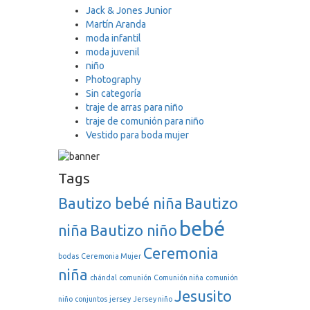
Jack & Jones Junior
Martín Aranda
moda infantil
moda juvenil
niño
Photography
Sin categoría
traje de arras para niño
traje de comunión para niño
Vestido para boda mujer
Tags
Bautizo bebé niña
Bautizo
bebé
niña
Bautizo niño
Ceremonia
bodas
Ceremonia Mujer
niña
chándal
comunión
Comunión niña
comunión
Jesusito
niño
conjuntos
jersey
Jersey niño