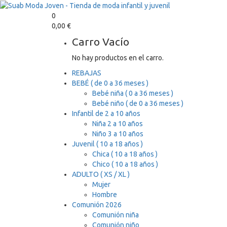
0
0,00
€
Carro Vacío
No hay productos en el carro.
REBAJAS
BEBÉ ( de 0 a 36 meses )
Bebé niña ( 0 a 36 meses )
Bebé niño ( de 0 a 36 meses )
Infantil de 2 a 10 años
Niña 2 a 10 años
Niño 3 a 10 años
Juvenil ( 10 a 18 años )
Chica ( 10 a 18 años )
Chico ( 10 a 18 años )
ADULTO ( XS / XL )
Mujer
Hombre
Comunión 2026
Comunión niña
Comunión niño