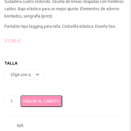
Sudadera cuello redondo. Silueta de líneas relajadas con hombros
caídos. Bajo elástico para un mejor ajuste. Elementos de adorno:
bordados, serigrafía (print).
Pantalón tipo legging para niña. Cinturilla elástica. Diseño liso.
33,00
€
TALLA
Conjunto legging y sudadera niña 4726 mayoral cantidad
AÑADIR AL CARRITO
N/A
SKU: