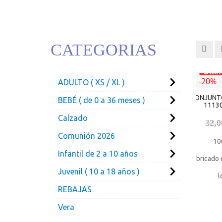
CATEGORIAS
Últi
-20%
ADULTO ( XS / XL )
CONJUNTO
BEBÉ ( de 0 a 36 meses )
1113
Calzado
32,
Comunión 2026
10
Infantil de 2 a 10 años
Fabricado
Juvenil ( 10 a 18 años )
REBAJAS
Vera