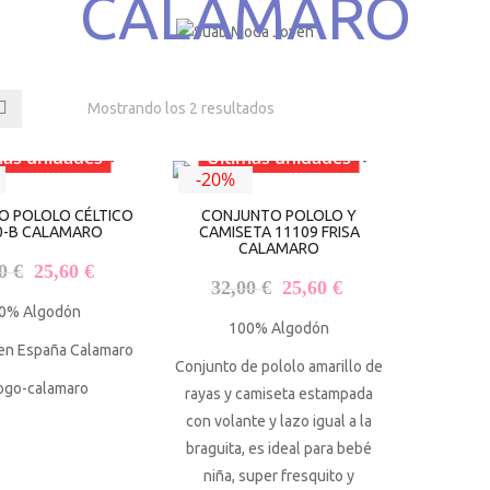
CALAMARO
Mostrando los 2 resultados
mas unidades
Últimas unidades
-20%
 POLOLO CÉLTICO
CONJUNTO POLOLO Y
0-B CALAMARO
CAMISETA 11109 FRISA
CALAMARO
El precio original era: 32,00 €.
El precio actual es: 25,60 €.
00
€
25,60
€
El precio original era: 32,0
El precio actual e
32,00
€
25,60
€
0% Algodón
100% Algodón
 en España Calamaro
Conjunto de pololo amarillo de
rayas y camiseta estampada
con volante y lazo igual a la
braguita, es ideal para bebé
niña, super fresquito y