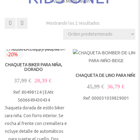
Mostrando los 2 resultados
-20%
CHAQUETA BIKER PARA NIÑA,
DORADO
CHAQUETA DE LINO PARA NIÑO
El precio original era: 37,99 €.
El precio actual es: 20,39 €.
37,99
€
20,39
€
El precio origi
El pre
45,99
€
36,79
€
Ref. 80498124 | EAN:
Ref. 000031059829001
5606649430434
Chaqueta dorada de estilo biker
para niña. Con forro interior. Se
abrocha al frente con cremallera e
incluye detalle de automáticos
para sujetar el cuello. Dos