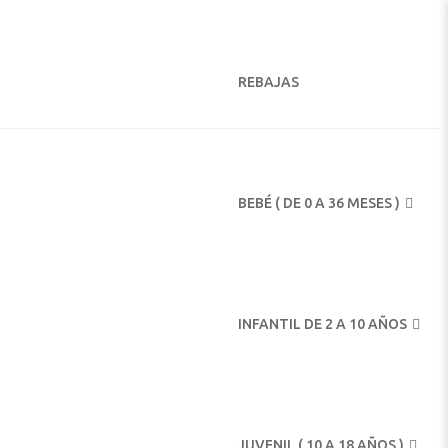
REBAJAS
BEBÉ ( DE 0 A 36 MESES )
INFANTIL DE 2 A 10 AÑOS
JUVENIL ( 10 A 18 AÑOS )