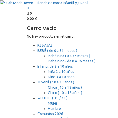
0
0,00
€
Carro Vacío
No hay productos en el carro.
REBAJAS
BEBÉ ( de 0 a 36 meses )
Bebé niña ( 0 a 36 meses )
Bebé niño ( de 0 a 36 meses )
Infantil de 2 a 10 años
Niña 2 a 10 años
Niño 3 a 10 años
Juvenil ( 10 a 18 años )
Chica ( 10 a 18 años )
Chico ( 10 a 18 años )
ADULTO ( XS / XL )
Mujer
Hombre
Comunión 2026