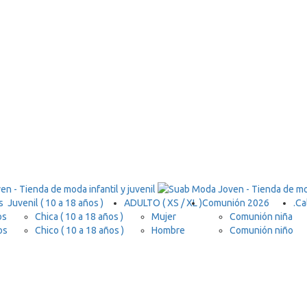
s
Juvenil ( 10 a 18 años )
ADULTO ( XS / XL )
Comunión 2026
.
Ca
os
Chica ( 10 a 18 años )
Mujer
Comunión niña
os
Chico ( 10 a 18 años )
Hombre
Comunión niño