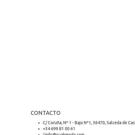
CONTACTO
C/ Coruña, Nº 1 - Bajo Nº1, 36470, Salceda de Ca
+34 699 81 00 61
info@suabmoda.com