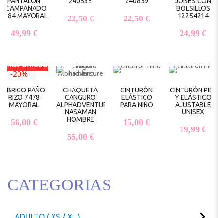
PANTALÓN
240535
240859
JONES CON
ACAMPANADO
BOLSILLOS
7584 MAYORAL
12254214
22,50
€
22,50
€
49,99
€
24,99
€
timas unidades
-20%
ABRIGO PAÑO
CHAQUETA
CINTURÓN
CINTURÓN PIEL
RIZO 7478
CANGURO
ELÁSTICO
Y ELÁSTICO
MAYORAL
ALPHADVENTURE
PARA NIÑO
AJUSTABLE
NASAMAN
UNISEX
HOMBRE
56,00
€
15,00
€
19,99
€
55,00
€
CATEGORIAS
ADULTO ( XS / XL )