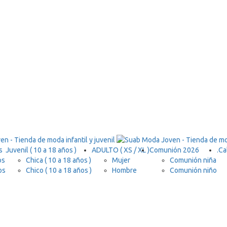
s
Juvenil ( 10 a 18 años )
ADULTO ( XS / XL )
Comunión 2026
.
Ca
os
Chica ( 10 a 18 años )
Mujer
Comunión niña
os
Chico ( 10 a 18 años )
Hombre
Comunión niño