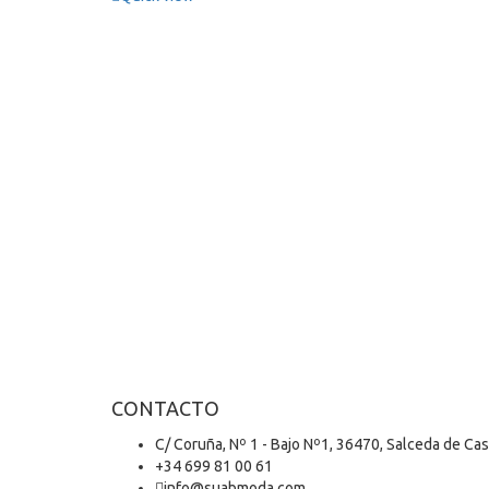
CONTACTO
C/ Coruña, Nº 1 - Bajo Nº1, 36470, Salceda de Ca
+34 699 81 00 61
info@suabmoda.com