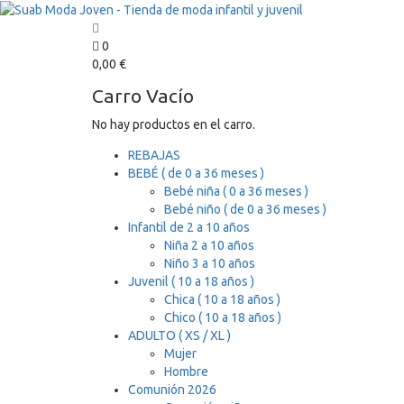
0
0,00
€
Carro Vacío
No hay productos en el carro.
REBAJAS
BEBÉ ( de 0 a 36 meses )
Bebé niña ( 0 a 36 meses )
Bebé niño ( de 0 a 36 meses )
Infantil de 2 a 10 años
Niña 2 a 10 años
Niño 3 a 10 años
Juvenil ( 10 a 18 años )
Chica ( 10 a 18 años )
Chico ( 10 a 18 años )
ADULTO ( XS / XL )
Mujer
Hombre
Comunión 2026