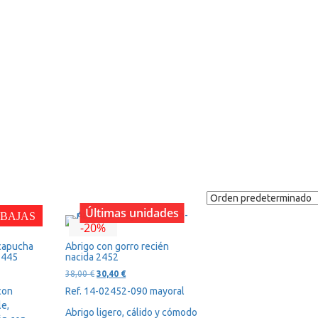
Últimas unidades
BAJAS
-20%
capucha
Abrigo con gorro recién
2445
nacida 2452
El
El
38,00
€
30,40
€
precio
precio
con
Ref. 14-02452-090 mayoral
original
actual
e,
era:
es:
Abrigo ligero, cálido y cómodo