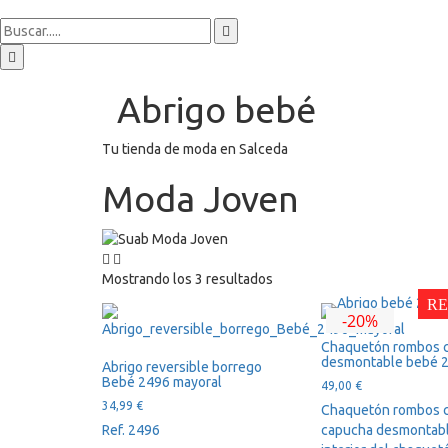
Abrigo bebé
Tu tienda de moda en Salceda
Moda Joven
Mostrando los 3 resultados
RE
-20%
Chaquetón rombos 
desmontable bebé 
Abrigo reversible borrego
Bebé 2496 mayoral
49,00
€
34,99
€
Chaquetón rombos 
Ref. 2496
capucha desmontabl