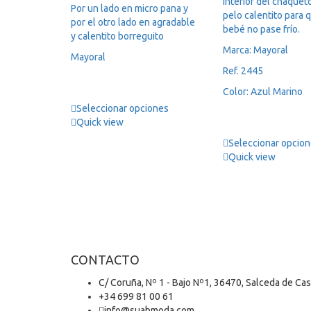
interior del chaquet
Por un lado en micro pana y
pelo calentito para 
por el otro lado en agradable
bebé no pase frío.
y calentito borreguito
Marca: Mayoral
Mayoral
Ref. 2445
Color: Azul Marino
Seleccionar opciones
Quick view
Seleccionar opcio
Quick view
CONTACTO
C/ Coruña, Nº 1 - Bajo Nº1, 36470, Salceda de Ca
+34 699 81 00 61
info@suabmoda.com