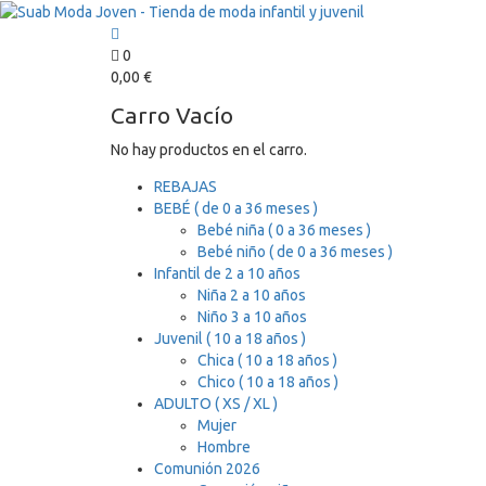
0
0,00
€
Carro Vacío
No hay productos en el carro.
REBAJAS
BEBÉ ( de 0 a 36 meses )
Bebé niña ( 0 a 36 meses )
Bebé niño ( de 0 a 36 meses )
Infantil de 2 a 10 años
Niña 2 a 10 años
Niño 3 a 10 años
Juvenil ( 10 a 18 años )
Chica ( 10 a 18 años )
Chico ( 10 a 18 años )
ADULTO ( XS / XL )
Mujer
Hombre
Comunión 2026