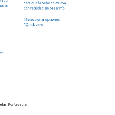
ón con
38,00 €.
30,40 €.
para que la bebé se mueva
que tu
con facilidad sin pasar frío
Seleccionar opciones
Quick view
nes
selas, Pontevedra