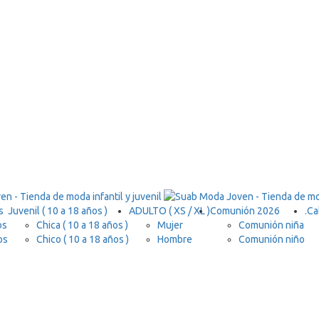
s
Juvenil ( 10 a 18 años )
ADULTO ( XS / XL )
Comunión 2026
.
Ca
os
Chica ( 10 a 18 años )
Mujer
Comunión niña
os
Chico ( 10 a 18 años )
Hombre
Comunión niño