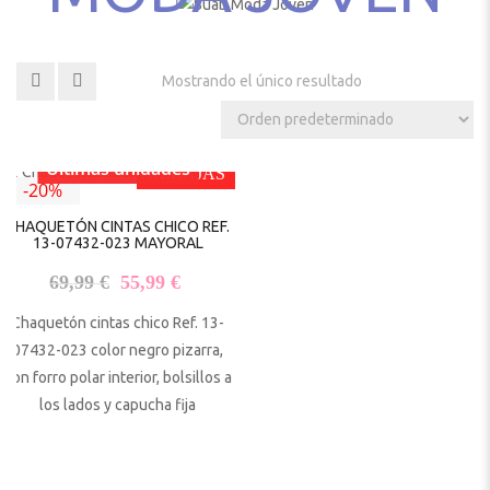
Mostrando el único resultado
Últimas unidades
REBAJAS
-20%
CHAQUETÓN CINTAS CHICO REF.
13-07432-023 MAYORAL
El precio original era: 69,99 €.
El precio actual es: 55,99 €.
69,99
€
55,99
€
Chaquetón cintas chico Ref. 13-
07432-023 color negro pizarra,
con forro polar interior, bolsillos a
los lados y capucha fija