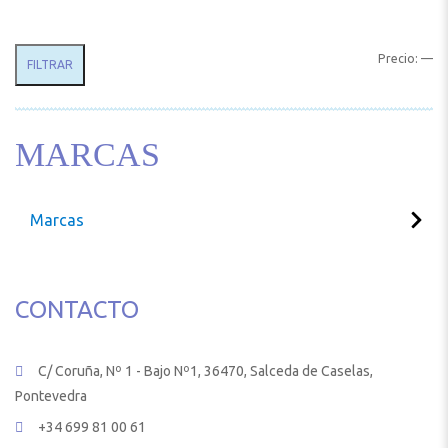
Pr
Pr
Precio:
—
FILTRAR
MARCAS
Marcas
CONTACTO
C/ Coruña, Nº 1 - Bajo Nº1, 36470, Salceda de Caselas,
Pontevedra
+34 699 81 00 61