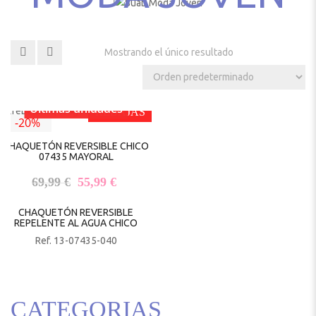
Mostrando el único resultado
Últimas unidades
REBAJAS
-20%
CHAQUETÓN REVERSIBLE CHICO
07435 MAYORAL
El precio original era: 69,99 €.
El precio actual es: 55,99 €.
69,99
€
55,99
€
CHAQUETÓN REVERSIBLE
REPELENTE AL AGUA CHICO
Ref. 13-07435-040
CATEGORIAS