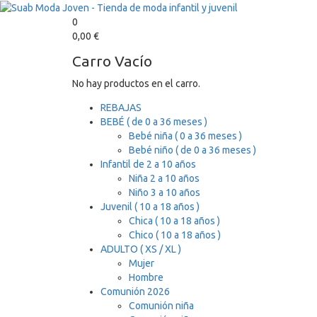
0
0,00
€
Carro Vacío
No hay productos en el carro.
REBAJAS
BEBÉ ( de 0 a 36 meses )
Bebé niña ( 0 a 36 meses )
Bebé niño ( de 0 a 36 meses )
Infantil de 2 a 10 años
Niña 2 a 10 años
Niño 3 a 10 años
Juvenil ( 10 a 18 años )
Chica ( 10 a 18 años )
Chico ( 10 a 18 años )
ADULTO ( XS / XL )
Mujer
Hombre
Comunión 2026
Comunión niña