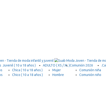
s
Juvenil ( 10 a 18 años )
ADULTO ( XS / XL )
Comunión 2026
.
Ca
os
Chica ( 10 a 18 años )
Mujer
Comunión niña
os
Chico ( 10 a 18 años )
Hombre
Comunión niño