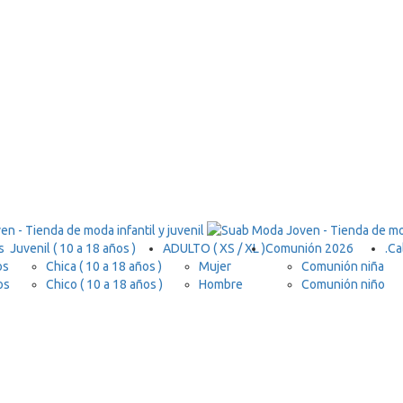
s
Juvenil ( 10 a 18 años )
ADULTO ( XS / XL )
Comunión 2026
.
Ca
os
Chica ( 10 a 18 años )
Mujer
Comunión niña
os
Chico ( 10 a 18 años )
Hombre
Comunión niño