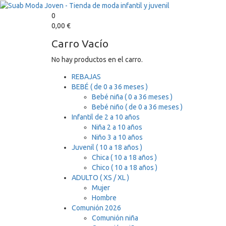
0
0,00
€
Carro Vacío
No hay productos en el carro.
REBAJAS
BEBÉ ( de 0 a 36 meses )
Bebé niña ( 0 a 36 meses )
Bebé niño ( de 0 a 36 meses )
Infantil de 2 a 10 años
Niña 2 a 10 años
Niño 3 a 10 años
Juvenil ( 10 a 18 años )
Chica ( 10 a 18 años )
Chico ( 10 a 18 años )
ADULTO ( XS / XL )
Mujer
Hombre
Comunión 2026
Comunión niña