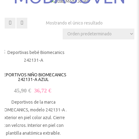
Mostrando el único resultado
DEPORTIVOS NIÑO BIOMECANICS
242131-A AZUL
El precio original era: 45,90 €.
El precio actual es: 36,72 €.
45,90
€
36,72
€
Deportivos de la marca
BIOMECANICS, modelo 242131-A .
Exterior en piel color azul. Cierre
con velcros. Interior en piel con
plantilla anatómica extraíble.