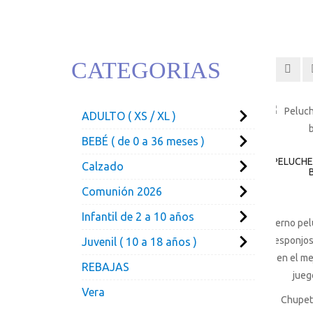
CATEGORIAS
ADULTO ( XS / XL )
BEBÉ ( de 0 a 36 meses )
PELUCHE
Calzado
Comunión 2026
Infantil de 2 a 10 años
Tierno pel
y esponjos
Juvenil ( 10 a 18 años )
en el m
REBAJAS
jueg
Vera
Chupet