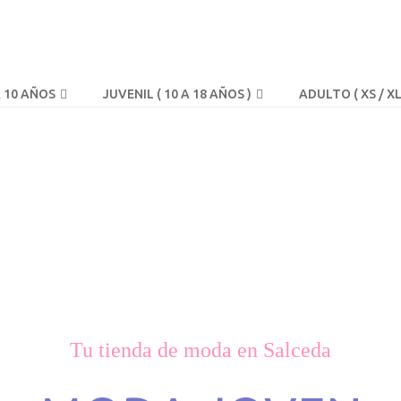
A 10 AÑOS
JUVENIL ( 10 A 18 AÑOS )
ADULTO ( XS / XL
Tu tienda de moda en Salceda