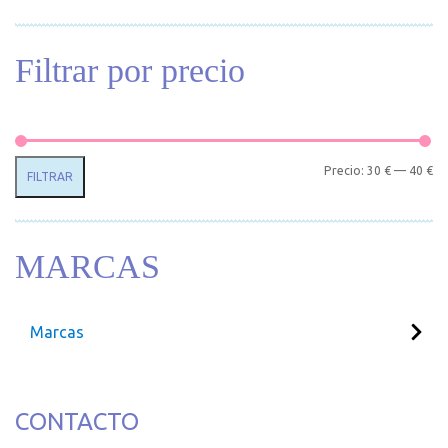
Filtrar por precio
Pr
Pr
Precio:
30 €
—
40 €
FILTRAR
MARCAS
Marcas
CONTACTO