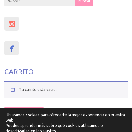
Buscar
CARRITO
Tu carrito está vacío.
VOLVER A LA TIENDA
Utilizamos cookies para ofrecerte la mejor experiencia en nuestra
Diseño y desarrollo por
Atlantic
web.
Puedes aprender más sobre qué cookies utilizamos o
desactivarlas en los
ajustes
.