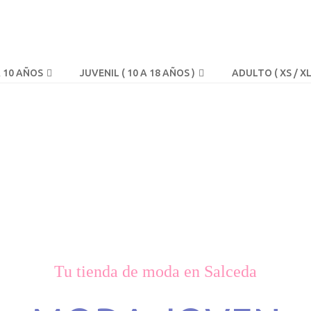
A 10 AÑOS
JUVENIL ( 10 A 18 AÑOS )
ADULTO ( XS / XL
Tu tienda de moda en Salceda