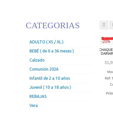
CATEGORIAS
Últi
-20%
ADULTO ( XS / XL )
CHAQUE
BEBÉ ( de 0 a 36 meses )
DARWIN
Calzado
35,
Comunión 2026
Mo
Infantil de 2 a 10 años
Ref.
C
Juvenil ( 10 a 18 años )
Pri
REBAJAS
Vera