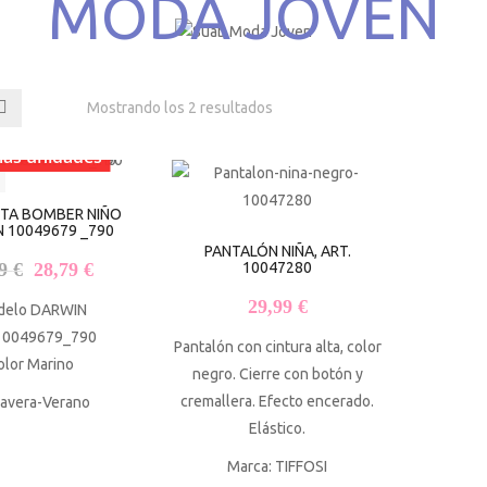
MODA JOVEN
Mostrando los 2 resultados
mas unidades
TA BOMBER NIÑO
 10049679 _790
PANTALÓN NIÑA, ART.
El precio original era: 35,99 €.
El precio actual es: 28,79 €.
99
€
28,79
€
10047280
29,99
€
delo DARWIN
 10049679_790
Pantalón con cintura alta, color
olor Marino
negro. Cierre con botón y
cremallera. Efecto encerado.
mavera-Verano
Elástico.
Marca: TIFFOSI