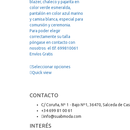
blazer, chaleco y pajarita en
color verde esmeralda,
pantalón en color azul marino
y camisa blanca, especial para
comunión y ceremonia.
Para poder elegir
correctamente su talla
póngase en contacto con
nosotros el tlf. 699810061
Envíos Gratis
Seleccionar opciones
Quick view
CONTACTO
C/ Coruña, Nº 1 - Bajo Nº1, 36470, Salceda de Ca
+34 699 81 00 61
info@suabmoda.com
INTERÉS