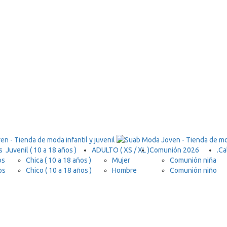
s
Juvenil ( 10 a 18 años )
ADULTO ( XS / XL )
Comunión 2026
.
Ca
os
Chica ( 10 a 18 años )
Mujer
Comunión niña
os
Chico ( 10 a 18 años )
Hombre
Comunión niño