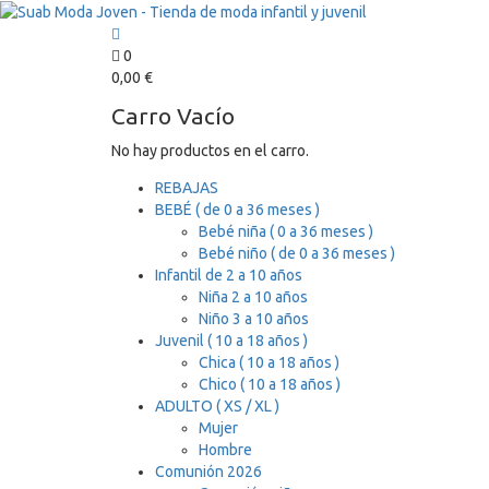
0
0,00
€
Carro Vacío
No hay productos en el carro.
REBAJAS
BEBÉ ( de 0 a 36 meses )
Bebé niña ( 0 a 36 meses )
Bebé niño ( de 0 a 36 meses )
Infantil de 2 a 10 años
Niña 2 a 10 años
Niño 3 a 10 años
Juvenil ( 10 a 18 años )
Chica ( 10 a 18 años )
Chico ( 10 a 18 años )
ADULTO ( XS / XL )
Mujer
Hombre
Comunión 2026