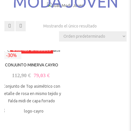
MODA JOVEN
Mostrando el único resultado
Últimas unidades
-30%
CONJUNTO MINERVA CAYRO
El precio original era: 112,90 €.
El precio actual es: 79,03 €.
112,90
€
79,03
€
Conjunto de Top asimétrico con
detalle de rosa en mismo tejido y
Falda midi de capa forrado