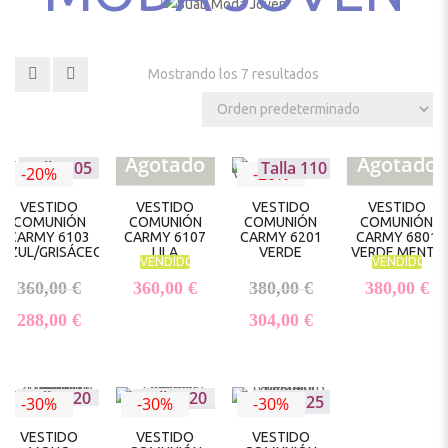
Mostrando los 7 resultados
Agotado
Agotado
Talla 110
Talla 105
-20%
-20%
VESTIDO
VESTIDO
VESTIDO
VESTIDO
COMUNIÓN
COMUNIÓN
COMUNIÓN
COMUNIÓN
CARMY 6103
CARMY 6107
CARMY 6201
CARMY 6801
AZUL/GRISÁCEO
LILA
VERDE
VERDE MENTA
VENDIDO
VENDIDO
El precio original era: 360,00 €.
El precio original 
360,00
€
360,00
€
380,00
€
380,00
€
El precio actual es: 288,00 €.
El precio actual e
288,00
€
304,00
€
Talla 120
Talla 120
Talla 110
Talla 125
-30%
-30%
-30%
VESTIDO
VESTIDO
VESTIDO