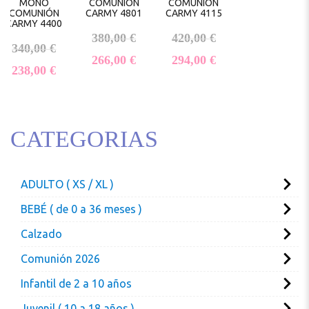
MONO
COMUNIÓN
COMUNIÓN
COMUNIÓN
CARMY 4801
CARMY 4115
CARMY 4400
El precio original era: 380,00 €.
El precio original 
380,00
€
420,00
€
El precio original era: 340,00 €.
340,00
€
El precio actual es: 266,00 €.
El precio actual e
266,00
€
294,00
€
El precio actual es: 238,00 €.
238,00
€
CATEGORIAS
ADULTO ( XS / XL )
BEBÉ ( de 0 a 36 meses )
Calzado
Comunión 2026
Infantil de 2 a 10 años
Juvenil ( 10 a 18 años )