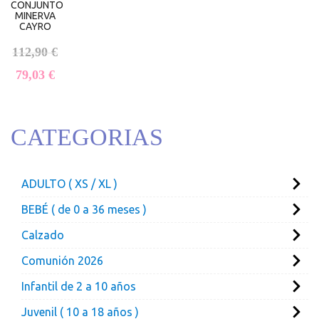
CONJUNTO
MINERVA
CAYRO
112,90
€
El precio original era: 112,90 €.
El precio actual es: 79,03 €.
79,03
€
CATEGORIAS
ADULTO ( XS / XL )
BEBÉ ( de 0 a 36 meses )
Calzado
Comunión 2026
Infantil de 2 a 10 años
Juvenil ( 10 a 18 años )