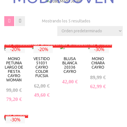
Mostrando los 5 resultados
timas unidades
Últimas unidades
Últimas unidades
Últimas unidades
-20%
-20%
-30%
MONO
VESTIDO
BLUSA
MONO
PETUNIA
51031
BLANCA
CHIARA
LARGO DE
CAYRO
20336
CAYRO
FIESTA
COLOR
CAYRO
CAYRO
FUCSIA
El precio 
89,99
€
WOMAN
42,00
€
El precio original era: 62,00 €.
62,00
€
El precio 
62,99
€
El precio original era: 99,00 €.
99,00
€
El precio actual es: 49,60 €.
49,60
€
El precio actual es: 79,20 €.
79,20
€
timas unidades
-30%