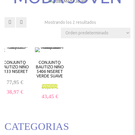
Mostrando los 2 resultados
CONJUNTO
CONJUNTO
BAUTIZO NIÑO
BAUTIZO NIÑO
5133 NISERET
5406 NISERET
VERDE SUAVE
El precio original era: 77,95 €.
77,95
€
El precio original era: 86,90 €.
86,90
€
VENDIDO
El precio actual es: 38,97 €.
38,97
€
El precio actual es: 43,45 €.
43,45
€
CATEGORIAS